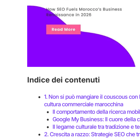
Indice dei contenuti
1. Non si può mangiare il couscous con la
cultura commerciale marocchina
Il comportamento della ricerca mobi
Google My Business: Il cuore della c
Il legame culturale tra tradizione e t
2. Crescita a razzo: Strategie SEO che tr