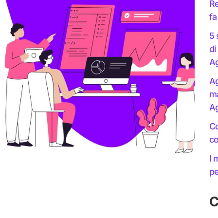
Re
fa
5 
di
Ag
Ag
ma
Ag
Co
co
I 
pe
C