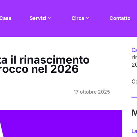
Casa
Servizi
Circa
Contatto
C
a il rinascimento
r
2
rocco nel 2026
C
17 ottobre 2025
M
La