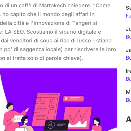
rio di un caffè di Marrakech chiedere: “Come
S
ho capito che il mondo degli affari in
Fu
ella città e l'innovazione di Tangeri si
Ju
 LA SEO. Scostiamo il sipario digitale e
Bu
i venditori di souq ai riad di lusso - stiano
n po' di saggezza locale) per riscrivere le loro
Ja
Bu
n si tratta solo di parole chiave).
Ir
Bu
M
Bu
A