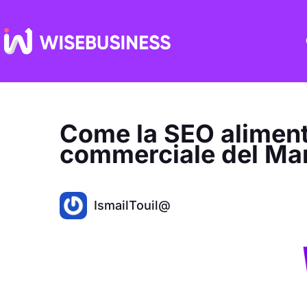
Vai
al
contenuto
Come la SEO aliment
commerciale del Ma
IsmailTouil@