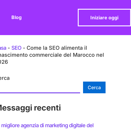
Blog
Iniziare oggi
asa
-
SEO
-
Come la SEO alimenta il
inascimento commerciale del Marocco nel
026
erca
Cerca
essaggi recenti
 migliore agenzia di marketing digitale del