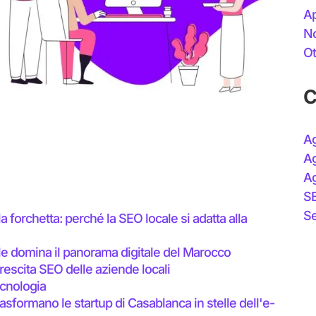
Ap
N
Ot
C
Ag
Ag
Ag
S
Se
 forchetta: perché la SEO locale si adatta alla
le domina il panorama digitale del Marocco
rescita SEO delle aziende locali
ecnologia
asformano le startup di Casablanca in stelle dell'e-