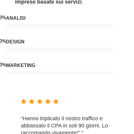
imprese basate sui servizi
.
0
%
ANALISI
0
%
DESIGN
0
%
MARKETING
“Hanno triplicato il nostro traffico e
abbassato il CPA in soli 90 giorni. Lo
raccomando vivamente!”.”