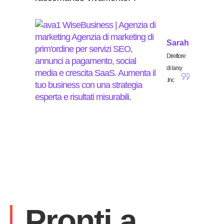
Sarah
Direttore
di larxy
.Inc
Pronti a