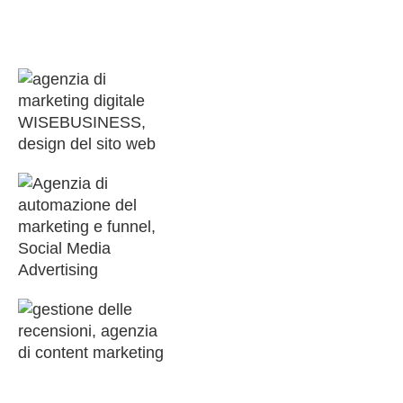
scalare le entrate mese dopo mese.