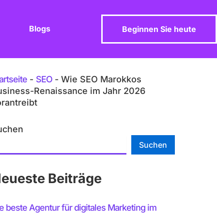
Blogs
Beginnen Sie heute
artseite
-
SEO
-
Wie SEO Marokkos
usiness-Renaissance im Jahr 2026
rantreibt
uchen
Suchen
eueste Beiträge
e beste Agentur für digitales Marketing im