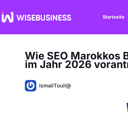
Zum
Inhalt
springen
Startseite
Wie SEO Marokkos B
im Jahr 2026 vorant
IsmailTouil@