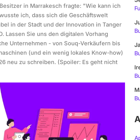
-Besitzer in Marrakesch fragte: "Wie kann ich
Fu
 wusste ich, dass sich die Geschäftswelt
Ju
bel in der Stadt und der Innovation in Tanger
Bu
SEO. Lassen Sie uns den digitalen Vorhang
sche Unternehmen - von Souq-Verkäufern bis
Ja
hmaschinen (und ein wenig lokales Know-how)
Bu
6 neu zu schreiben. (Spoiler: Es geht nicht
Ir
Bu
M
Bu
A
Ap