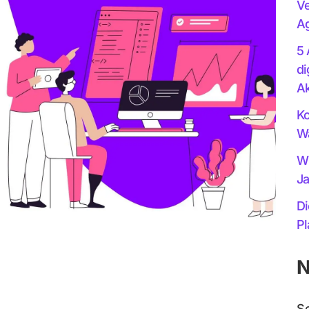
Ve
Ag
5 
di
Ak
Ko
Wa
Wi
Ja
Di
Pl
N
S