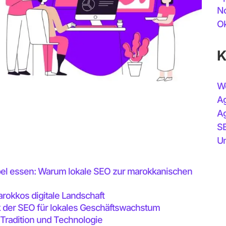
N
Ok
K
W
Ag
Ag
S
Un
bel essen: Warum lokale SEO zur marokkanischen
rokkos digitale Landschaft
 der SEO für lokales Geschäftswachstum
 Tradition und Technologie