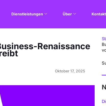
Dienstleistungen
Über
Kontakt
St
usiness-Renaissance
B
vo
reibt
S
Oktober 17, 2025
N
Di