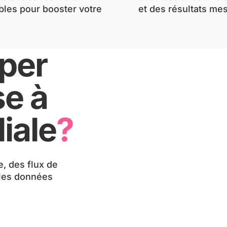
pper
se à
iale
?
, des flux de
 les données