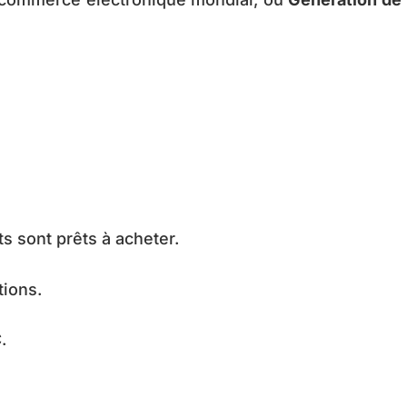
ts sont prêts à acheter.
tions.
.