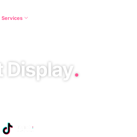
Services
A propos de
Contact
t Display
.
ising de confiance au Maroc, au