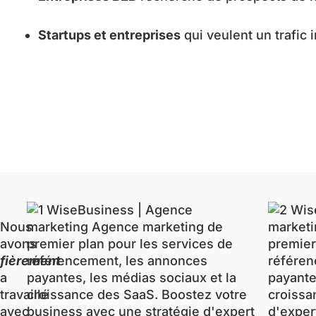
Startups et entreprises
qui veulent un trafic
Nous
avons
fièrement
a
travaillé
avec