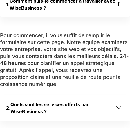
Comment puis-je commencer à travailler avec
s 
si
WiseBusiness ?
an
g
no
ni
nc
fi
es 
c
Pour commencer, il vous suffit de remplir le
pa
at
formulaire sur cette page. Notre équipe examinera
ya
iv
votre entreprise, votre site web et vos objectifs,
nt
e
puis vous contactera dans les meilleurs délais.
24-
es 
m
48 heures
pour planifier un appel stratégique
on
e
gratuit. Après l'appel, vous recevrez une
t 
nt 
proposition claire et une feuille de route pour la
co
m
croissance numérique.
m
e
m
s 
Quels sont les services offerts par
en
le
WiseBusiness ?
cé 
a
à 
d
co
s. 