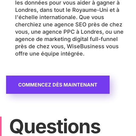
les données pour vous aider à gagner à
éc
gl
Londres, dans tout le Royaume-Uni et à
isi
e 
l'échelle internationale. Que vous
on 
A
cherchiez une agence SEO près de chez
et 
d
vous, une agence PPC à Londres, ou une
cr
s) 
agence de marketing digital full-funnel
éa
et 
près de chez vous, WiseBusiness vous
tiv
e
offre une équipe intégrée.
ité
n 
. 
c
N
o
ot
m
re 
m
COMMENCEZ DÈS MAINTENANT
tra
u
fic 
ni
or
ty 
ga
m
Questions
ni
a
qu
n
e 
a