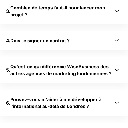
nv
Il 
!
Combien de temps faut-il pour lancer mon
er
e
projet ?
tir 
st 
mi
ra
eu
re 
x 
d
Dois-je signer un contrat ?
qu
e 
e 
tr
ja
o
m
u
Qu'est-ce qui différencie WiseBusiness des
ai
v
autres agences de marketing londoniennes ?
s.
er 
Si 
u
vo
n
us 
e 
Pouvez-vous m'aider à me développer à
êt
a
l'international au-delà de Londres ?
es 
g
à 
e
la 
n