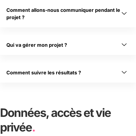
je 
vo
Comment allons-nous communiquer pendant le
us 
projet ?
re
co
m
Qui va gérer mon projet ?
m
an
de 
vi
Comment suivre les résultats ?
ve
m
en
t 
Wi
Données, accès et vie
se
bu
privée
.
si
ne