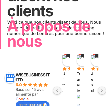
clients
À propos de
Voici ce que nos clients disent de nous. Nous
sommes la meilleure agence de marketing
numérique de Londres pour une bonne raison !
nous
entraîneur M.
Aziz E.
Ka
il y a 11 mois
il y a 12 moi
il
U
Tr
J
WISEBUSINESS IT
n 
av
e 
LTD
5.0
tr
ail
s
Basé sur 15 avis
a
ler 
ui
alimenté par
v
av
s 
G
o
o
g
l
e
ai
ec 
ra
notez-nous sur