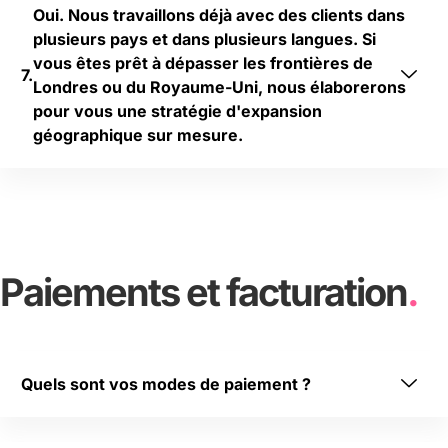
Oui. Nous travaillons déjà avec des clients dans
re
c
plusieurs pays et dans plusieurs langues. Si
ch
e 
vous êtes prêt à dépasser les frontières de
er
di
Londres ou du Royaume-Uni, nous élaborerons
ch
gi
pour vous une stratégie d'expansion
e 
ta
géographique sur mesure.
d'
le 
un
a
e 
u
cr
s
oi
si 
ss
i
Paiements et facturation
.
an
m
ce 
pl
sé
iq
rie
u
us
é
Quels sont vos modes de paiement ?
e 
e.
de 
vo