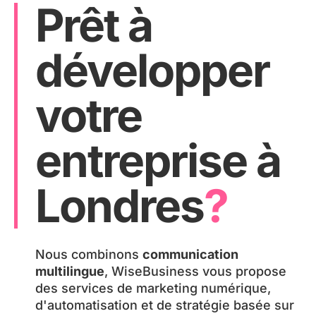
Prêt à
s.
no
e
s 
ur 
développer
ca
e
m
x
pa
p
votre
gn
er
es 
ti
G
s
entreprise à
oo
e 
gl
e
Londres
?
e 
n 
Ad
S
s 
E
SE
A 
Nous combinons
communication
A 
(
multilingue
, WiseBusiness vous propose
av
G
des services de marketing numérique,
ec 
o
d'automatisation et de stratégie basée sur
pr
o