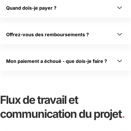
tr
Quand dois-je payer ?
e 
vi
si
Offrez-vous des remboursements ?
bil
ité 
et 
de 
Mon paiement a échoué - que dois-je faire ?
vo
s 
cli
en
ts 
Flux de travail et
po
te
communication du projet
.
nti
el
s, 