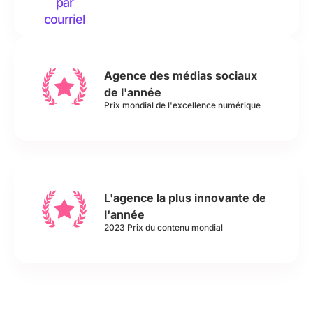
m
Ils 
n
ai
on
e
l, 
t 
s
m
gé
s 
Agence des médias sociaux
e
ré 
d
de l'année
r
à 
e
Prix mondial de l'excellence numérique
ci 
la 
p
p
foi
ui
o
s 
s 
u
no
pl
r 
tr
u
v
e 
si
L'agence la plus innovante de
o
str
e
l'année
2023 Prix du contenu mondial
s 
at
ur
s
ég
s 
e
ie 
m
rv
SE
oi
ic
O 
s. 
e
et 
L